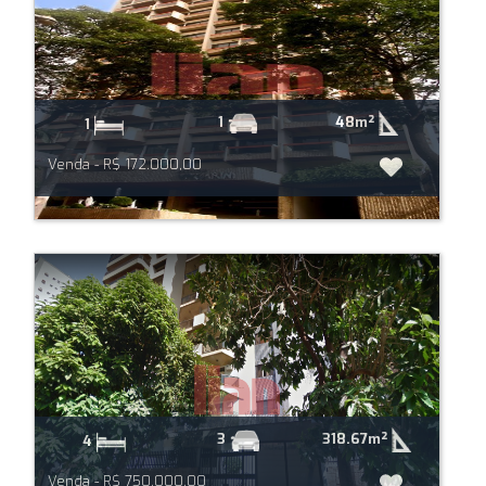
48m²
1
1
Venda - R$ 172.000,00
318.67m²
3
4
Venda - R$ 750.000,00