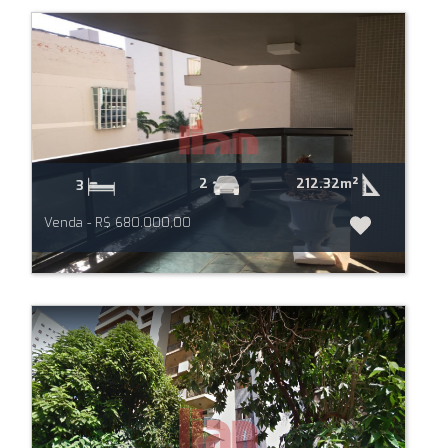
212.32m²
2
3
Venda - R$ 680.000,00