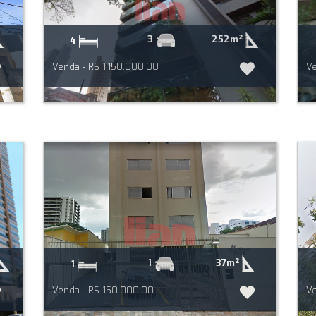
252m²
3
4
Venda - R$ 1.150.000,00
Ve
37m²
1
1
Venda - R$ 150.000,00
Ve