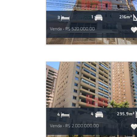
216m²
1
3
Venda - R$ 520.000,00
295.9m²
4
4
Venda - R$ 2.000.000,00