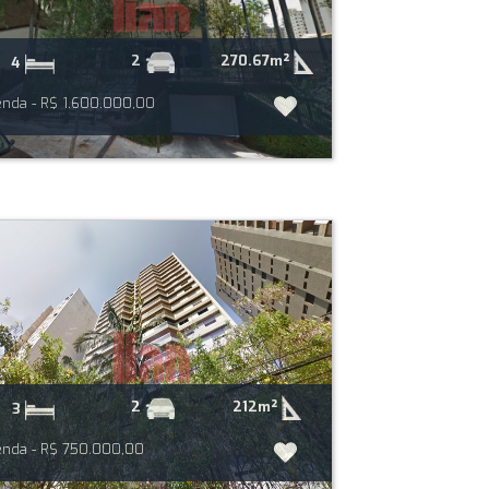
270.67m²
2
4
nda - R$ 1.600.000,00
212m²
2
3
nda - R$ 750.000,00