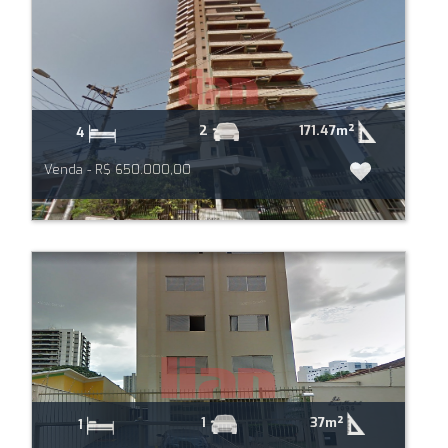
171.47m²
2
4
Venda - R$ 650.000,00
37m²
1
1